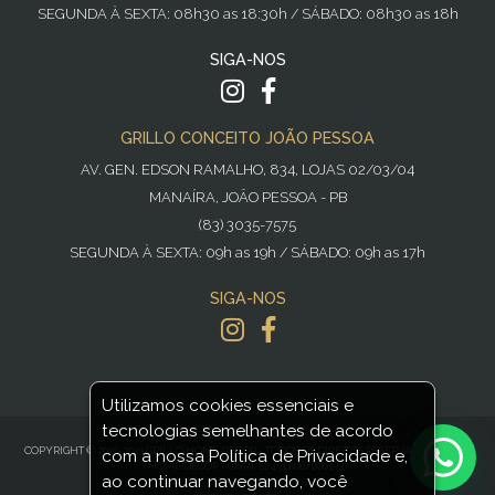
SEGUNDA À SEXTA: 08h30 as 18:30h / SÁBADO: 08h30 as 18h
SIGA-NOS
GRILLO CONCEITO JOÃO PESSOA
AV. GEN. EDSON RAMALHO, 834, LOJAS 02/03/04
MANAÍRA, JOÃO PESSOA - PB
(83) 3035-7575
SEGUNDA À SEXTA: 09h as 19h / SÁBADO: 09h as 17h
SIGA-NOS
Utilizamos cookies essenciais e
tecnologias semelhantes de acordo
POWERED BY
NOPCOMMERCE
COPYRIGHT © 2016-2021 GRILLO HOME DECOR - TODOS OS DIREITOS RESERVADOS GRILLO
com a nossa Política de Privacidade e,
HOME DECOR - CNPJ: 11.431.608/0001-97
ao continuar navegando, você