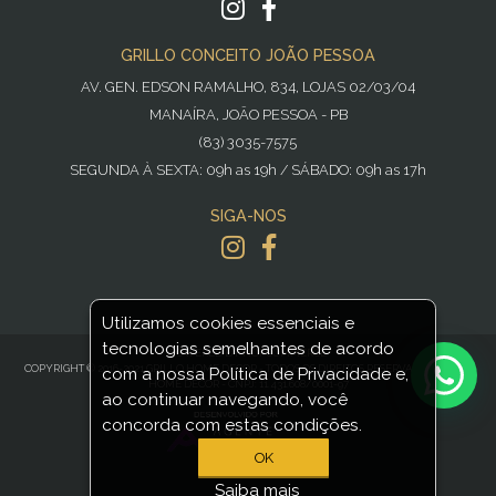
GRILLO CONCEITO JOÃO PESSOA
AV. GEN. EDSON RAMALHO, 834, LOJAS 02/03/04
MANAÍRA, JOÃO PESSOA - PB
(83) 3035-7575
SEGUNDA À SEXTA: 09h as 19h / SÁBADO: 09h as 17h
SIGA-NOS
Utilizamos cookies essenciais e
tecnologias semelhantes de acordo
POWERED BY
NOPCOMMERCE
COPYRIGHT © 2016-2021 GRILLO HOME DECOR - TODOS OS DIREITOS RESERVADOS GRILLO
com a nossa Política de Privacidade e,
HOME DECOR - CNPJ: 11.431.608/0001-97
ao continuar navegando, você
concorda com estas condições.
OK
Saiba mais