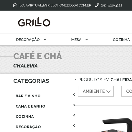
Toalha De M
Mantegueira E Meleira
LOJAVIRTUAL@GRILLOHOMEDECOR.COM.BR
(81) 3428-4222
Xícara Para Café
Xícara Para Chá
DECORAÇÃO
MESA
COZINHA
CAFÉ E CHÁ
CHALEIRA
1
PRODUTOS EM
CHALEIRA
CATEGORIAS
AMBIENTE
CO
BAR E VINHO
CAMA E BANHO
COZINHA
DECORAÇÃO