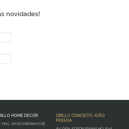
as novidades!
RILLO HOME DECOR
GRILLO CONCEITO JOÃO
PESSOA
V. MAL. MASCARENHAS DE
AV. GEN. EDSON RAMALHO, 834,