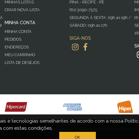
MINHAS LISTAS
PINA - RECIFE - PE
MO
CRIAR NOVA LISTA
(81) 3090-7575
IM
GA
SEGUNDA À SEXTA: 09h as 19h /
(8
MINHA CONTA
)
SÁBADO: 09h as 17h
SE
MINHA CONTA
18
SIGA-NOS
PEDIDOS
S
ENDEREÇOS
MEU CARRINHO
LISTA DE DESEJOS
ais e tecnologias semelhantes de acordo com a nossa Política
POWERED BY
NOPCOMMERCE
 com estas condições.
016-2021 GRILLO HOME DECOR - TODOS OS DIREITOS RESERVADOS GRILLO HOME DECOR - CNPJ: 11.4
OK