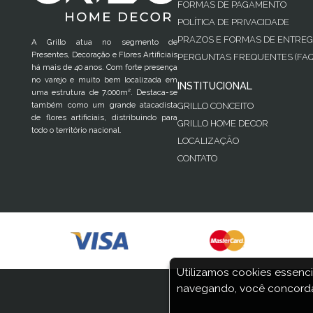
FORMAS DE PAGAMENTO
POLÍTICA DE PRIVACIDADE
PRAZOS E FORMAS DE ENTRE
A Grillo atua no segmento de
Presentes, Decoração e Flores Artificiais
PERGUNTAS FREQUENTES (FAQ
há mais de 40 anos. Com forte presença
no varejo e muito bem localizada em
INSTITUCIONAL
uma estrutura de 7.000m². Destaca-se
também como um grande atacadista
GRILLO CONCEITO
de flores artificiais, distribuindo para
GRILLO HOME DECOR
todo o território nacional.
LOCALIZAÇÃO
CONTATO
Utilizamos cookies essenci
navegando, você concorda
COPYRIGHT © 2