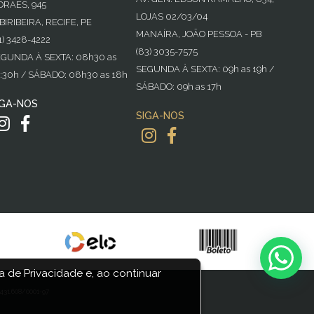
RAES, 945
LOJAS 02/03/04
BIRIBEIRA, RECIFE, PE
MANAÍRA, JOÃO PESSOA - PB
1) 3428-4222
(83) 3035-7575
GUNDA À SEXTA: 08h30 as
SEGUNDA À SEXTA: 09h as 19h /
:30h / SÁBADO: 08h30 as 18h
SÁBADO: 09h as 17h
IGA-NOS
SIGA-NOS
 de Privacidade e, ao continuar
31.608/0001-97