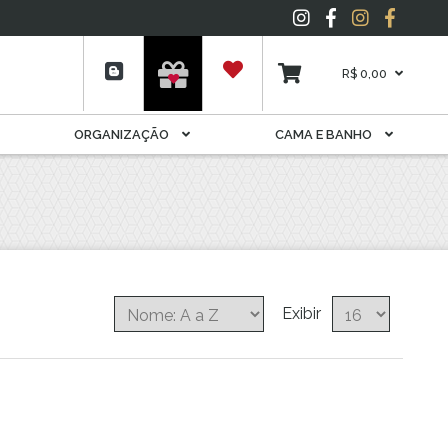
Espelho
Folhagens
Garrafas E Licoreiras
R$ 0,00
Livros
Móveis Decorativos
ORGANIZAÇÃO
CAMA E BANHO
Pelúcia
Plantas
Porta Joia
Potes
Potiche
Quadros
Suporte Para Rolhas E
Exibir
Cápsulas
Tapete
Vela