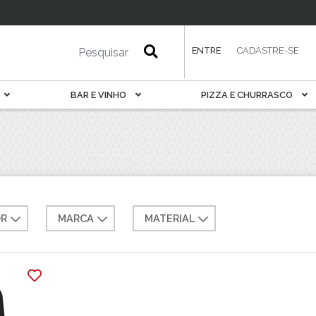
esa
Petisqueira
Porta Pão E Torrada
Rechaud
ENTRE
CADASTRE-SE
Saladeira
Sobremesa
BAR E VINHO
PIZZA E CHURRASCO
Sopeira
Suqueira
Tábua De Serviir
Travessa
R
MARCA
MATERIAL