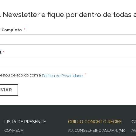
 Newsletter e fique por dentro de todas 
 Completo
l
 estou de acordo com a
Política de Privacidade.
NVIAR
LISTA DE PRESENTE
GRILLO CONCEITO RECIFE
G
CONHEÇA
AV. CONSELHEIRO AGUIAR, 740
A