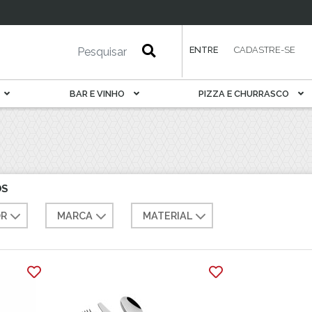
esa
Petisqueira
Porta Pão E Torrada
Rechaud
ENTRE
CADASTRE-SE
Saladeira
Sobremesa
BAR E VINHO
PIZZA E CHURRASCO
Sopeira
Suqueira
Tábua De Serviir
Travessa
OS
R
MARCA
MATERIAL