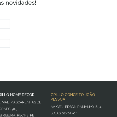
as novidades!
RILLO HOME DECOR
GRILLO CONCEITO JOÃO
PESSOA
V. MAL. MASCARENHAS DE
AV. GEN. EDSON RAMALHO, 834,
RAES, 945
LOJAS 02/03/04
BIRIBEIRA, RECIFE, PE