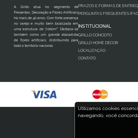
PRAZOS E FORMAS DE ENTRE
A Grillo atua no segmento de
Presentes, Decoração e Flores Artificiais
PERGUNTAS FREQUENTES (FAQ
há mais de 40 anos. Com forte presença
no varejo e muito bem localizada em
INSTITUCIONAL
uma estrutura de 7.000m². Destaca-se
também como um grande atacadista
GRILLO CONCEITO
de flores artificiais, distribuindo para
GRILLO HOME DECOR
todo o território nacional.
LOCALIZAÇÃO
CONTATO
Utilizamos cookies essenci
navegando, você concorda
COPYRIGHT © 2