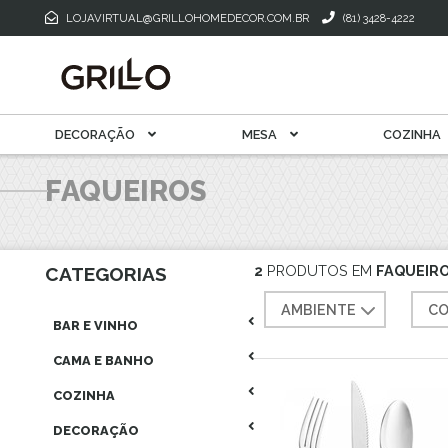
Toalha De M
Mantegueira E Meleira
LOJAVIRTUAL@GRILLOHOMEDECOR.COM.BR
(81) 3428-4222
Xícara Para Café
Xícara Para Chá
DECORAÇÃO
MESA
COZINHA
FAQUEIROS
2
PRODUTOS EM
FAQUEIR
CATEGORIAS
AMBIENTE
CO
BAR E VINHO
CAMA E BANHO
COZINHA
DECORAÇÃO