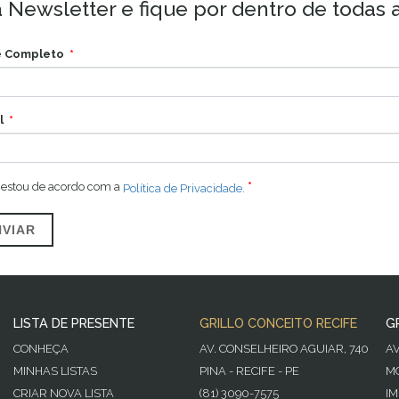
 Newsletter e fique por dentro de todas 
 Completo
l
 estou de acordo com a
Política de Privacidade.
NVIAR
LISTA DE PRESENTE
GRILLO CONCEITO RECIFE
G
CONHEÇA
AV. CONSELHEIRO AGUIAR, 740
A
MINHAS LISTAS
PINA - RECIFE - PE
MO
CRIAR NOVA LISTA
(81) 3090-7575
IM