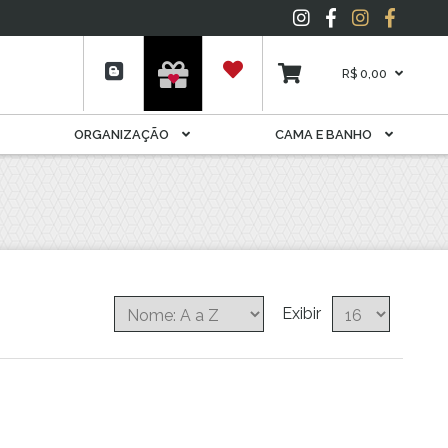
Espelho
Folhagens
Garrafas E Licoreiras
R$ 0,00
Livros
Móveis Decorativos
ORGANIZAÇÃO
CAMA E BANHO
Pelúcia
Plantas
Porta Joia
Potes
Potiche
Quadros
Suporte Para Rolhas E
Exibir
Cápsulas
Tapete
Vela