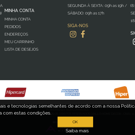
GA
SEGUNDA À SEXTA: 09h as 19h /
(8
MINHA CONTA
)
SÁBADO: 09h as 17h
SE
MINHA CONTA
18
SIGA-NOS
PEDIDOS
S
ENDEREÇOS
MEU CARRINHO
LISTA DE DESEJOS
ais e tecnologias semelhantes de acordo com a nossa Política
POWERED BY
NOPCOMMERCE
 com estas condições.
016-2021 GRILLO HOME DECOR - TODOS OS DIREITOS RESERVADOS GRILLO HOME DECOR - CNPJ: 11.4
OK
Saiba mais