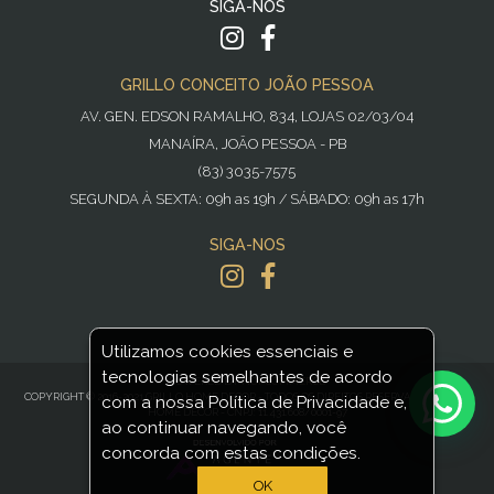
SIGA-NOS
GRILLO CONCEITO JOÃO PESSOA
AV. GEN. EDSON RAMALHO, 834, LOJAS 02/03/04
MANAÍRA, JOÃO PESSOA - PB
(83) 3035-7575
SEGUNDA À SEXTA: 09h as 19h / SÁBADO: 09h as 17h
SIGA-NOS
Utilizamos cookies essenciais e
tecnologias semelhantes de acordo
POWERED BY
NOPCOMMERCE
COPYRIGHT © 2016-2021 GRILLO HOME DECOR - TODOS OS DIREITOS RESERVADOS GRILLO
com a nossa Política de Privacidade e,
HOME DECOR - CNPJ: 11.431.608/0001-97
ao continuar navegando, você
concorda com estas condições.
OK