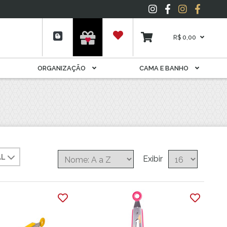
Espelho
Folhagens
Garrafas E Licoreiras
R$ 0,00
Livros
Móveis Decorativos
ORGANIZAÇÃO
CAMA E BANHO
Pelúcia
Plantas
Porta Joia
Potes
Potiche
Quadros
AL
Suporte Para Rolhas E
Exibir
Cápsulas
Tapete
Vela