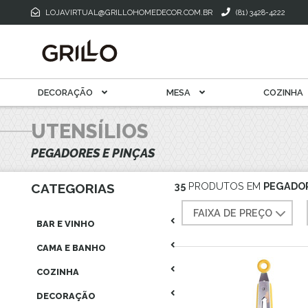
Toalha De M
Mantegueira E Meleira
LOJAVIRTUAL@GRILLOHOMEDECOR.COM.BR
(81) 3428-4222
Xícara Para Café
Xícara Para Chá
DECORAÇÃO
MESA
COZINHA
UTENSÍLIOS
PEGADORES E PINÇAS
35
PRODUTOS EM
PEGADOR
CATEGORIAS
FAIXA DE PREÇO
BAR E VINHO
CAMA E BANHO
COZINHA
DECORAÇÃO