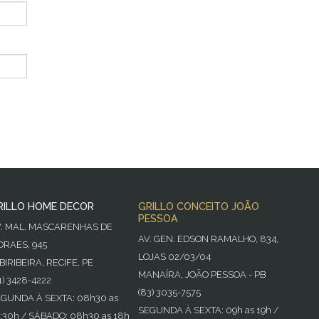
RILLO HOME DECOR
GRILLO CONCEITO JOÃO
PESSOA
V. MAL. MASCARENHAS DE
AV. GEN. EDSON RAMALHO, 834,
RAES, 945
LOJAS 02/03/04
BIRIBEIRA, RECIFE, PE
MANAÍRA, JOÃO PESSOA - PB
1) 3428-4222
(83) 3035-7575
GUNDA À SEXTA: 08h30 as
SEGUNDA À SEXTA: 09h as 19h /
:30h / SÁBADO: 08h30 as 18h