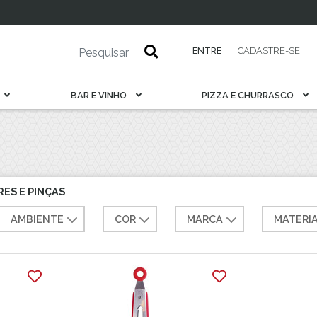
esa
Petisqueira
Porta Pão E Torrada
Rechaud
ENTRE
CADASTRE-SE
Saladeira
Sobremesa
BAR E VINHO
PIZZA E CHURRASCO
Sopeira
Suqueira
Tábua De Serviir
Travessa
ES E PINÇAS
AMBIENTE
COR
MARCA
MATERI