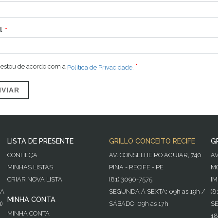
l
 estou de acordo com a
Política de Privacidade.
NVIAR
LISTA DE PRESENTE
GRILLO CONCEITO RECIFE
G
CONHEÇA
AV. CONSELHEIRO AGUIAR, 740
A
MINHAS LISTAS
PINA - RECIFE - PE
MO
CRIAR NOVA LISTA
(81) 3090-7575
IM
GA
SEGUNDA À SEXTA: 09h as 19h /
(8
MINHA CONTA
)
SÁBADO: 09h as 17h
SE
MINHA CONTA
18