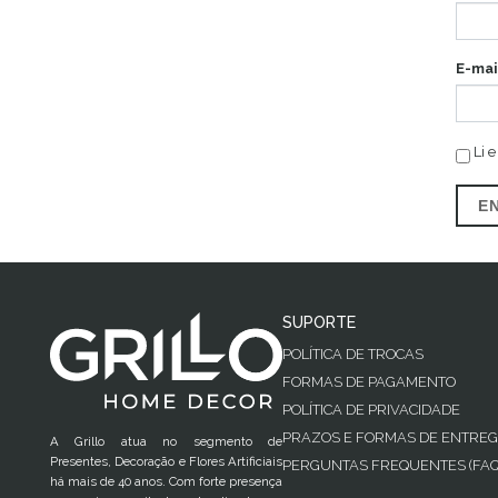
E-mai
Li e
E
SUPORTE
POLÍTICA DE TROCAS
FORMAS DE PAGAMENTO
POLÍTICA DE PRIVACIDADE
PRAZOS E FORMAS DE ENTRE
A Grillo atua no segmento de
Presentes, Decoração e Flores Artificiais
PERGUNTAS FREQUENTES (FAQ
há mais de 40 anos. Com forte presença