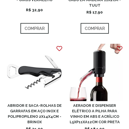
TUUT
R$ 32,90
R$ 17,90
COMPRAR
COMPRAR
ABRIDOR E SACA-ROLHAS DE
AERADOR E DISPENSER
GARRAFAS EM AÇO INOX E
ELÉTRICO A PILHA PARA
POLIPROPILENO 2X14X4CM -
VINHO EM ABS E ACRÍLICO
BRINOX
L5XP11XA12CM COR PRETA
R$ 25,90
R$ 184,90