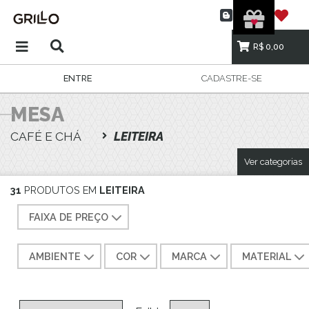
R$ 0,00
ENTRE
CADASTRE-SE
MESA
CAFÉ E CHÁ
LEITEIRA
Ver categorias
31
PRODUTOS EM
LEITEIRA
FAIXA DE PREÇO
AMBIENTE
COR
MARCA
MATERIAL