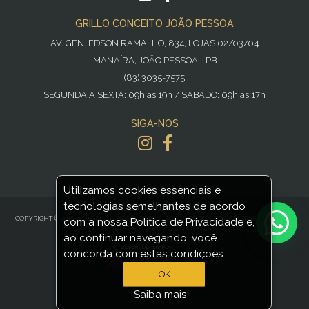
GRILLO CONCEITO JOÃO PESSOA
AV. GEN. EDSON RAMALHO, 834, LOJAS 02/03/04
MANAÍRA, JOÃO PESSOA - PB
(83) 3035-7575
SEGUNDA À SEXTA: 09h as 19h / SÁBADO: 09h as 17h
SIGA-NOS
Utilizamos cookies essenciais e
tecnologias semelhantes de acordo
POWERED BY
NOPCOMMERCE
COPYRIGHT © 2016-2021 GRILLO HOME DECOR - TODOS OS DIREITOS RESERVADOS GRILLO
com a nossa Política de Privacidade e,
HOME DECOR - CNPJ: 11.431.608/0001-97
ao continuar navegando, você
concorda com estas condições.
OK
Saiba mais