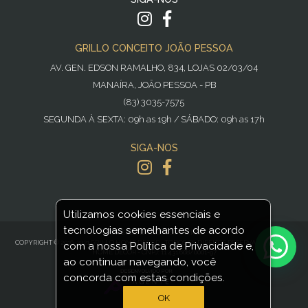
GRILLO CONCEITO JOÃO PESSOA
AV. GEN. EDSON RAMALHO, 834, LOJAS 02/03/04
MANAÍRA, JOÃO PESSOA - PB
(83) 3035-7575
SEGUNDA À SEXTA: 09h as 19h / SÁBADO: 09h as 17h
SIGA-NOS
Utilizamos cookies essenciais e
tecnologias semelhantes de acordo
POWERED BY
NOPCOMMERCE
COPYRIGHT © 2016-2021 GRILLO HOME DECOR - TODOS OS DIREITOS RESERVADOS GRILLO
com a nossa Política de Privacidade e,
HOME DECOR - CNPJ: 11.431.608/0001-97
ao continuar navegando, você
concorda com estas condições.
OK