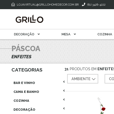
Toalha De M
Mantegueira E Meleira
LOJAVIRTUAL@GRILLOHOMEDECOR.COM.BR
(81) 3428-4222
Xícara Para Café
Xícara Para Chá
DECORAÇÃO
MESA
COZINHA
PÁSCOA
ENFEITES
31
PRODUTOS EM
ENFEITE
CATEGORIAS
AMBIENTE
CO
BAR E VINHO
CAMA E BANHO
COZINHA
DECORAÇÃO