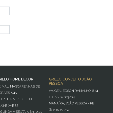
RILLO HOME DECOR
GRILLO CONCEITO JOÃO
PESSOA
V. MAL. MASCARENHAS DE
AV. GEN. EDSON RAMALHO, 834,
RAES, 945
LOJAS 02/03/04
BIRIBEIRA, RECIFE, PE
MANAÍRA, JOÃO PESSOA - PB
1) 3428-4222
(83) 3035-7575
GUNDA À SEXTA: 08h30 as