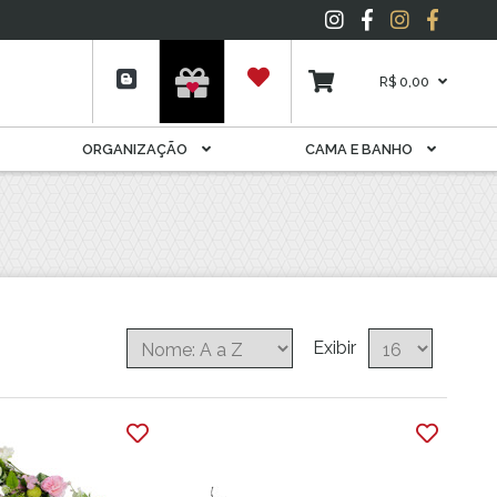
Espelho
Folhagens
Garrafas E Licoreiras
R$ 0,00
Livros
Móveis Decorativos
ORGANIZAÇÃO
CAMA E BANHO
Pelúcia
Plantas
Porta Joia
Potes
Potiche
Quadros
Suporte Para Rolhas E
Exibir
Cápsulas
Tapete
Vela