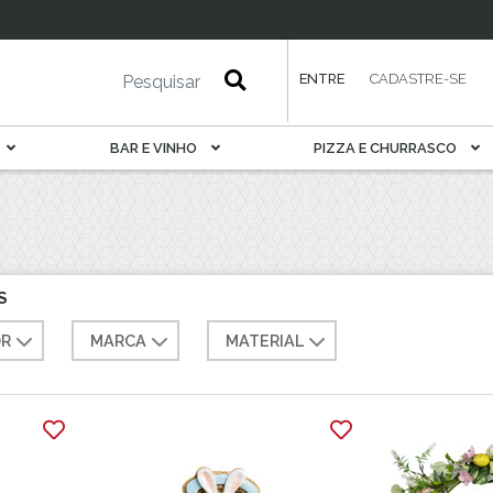
esa
Petisqueira
Porta Pão E Torrada
Rechaud
ENTRE
CADASTRE-SE
Saladeira
Sobremesa
BAR E VINHO
PIZZA E CHURRASCO
Sopeira
Suqueira
Tábua De Serviir
Travessa
S
R
MARCA
MATERIAL