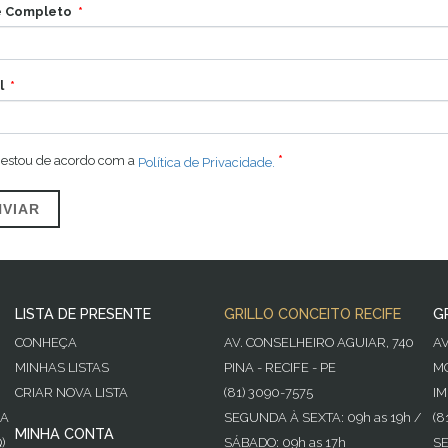
 Completo
l
 estou de acordo com a
Política de Privacidade.
NVIAR
LISTA DE PRESENTE
GRILLO CONCEITO RECIFE
G
CONHEÇA
AV. CONSELHEIRO AGUIAR, 740
A
MINHAS LISTAS
PINA - RECIFE - PE
MO
CRIAR NOVA LISTA
(81) 3090-7575
IM
GA
SEGUNDA À SEXTA: 09h as 19h /
(8
MINHA CONTA
)
SÁBADO: 09h as 17h
SE