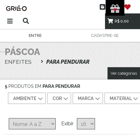
R$ 0,00
ENTRE
CADASTRE-SE
PÁSCOA
ENFEITES
PARA PENDURAR
Ver categorias
5
PRODUTOS EM
PARA PENDURAR
AMBIENTE
COR
MARCA
MATERIAL
Exibir