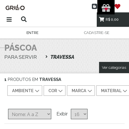
R$ 0,00
ENTRE
CADASTRE-SE
PÁSCOA
PARA SERVIR
TRAVESSA
Ver categorias
1
PRODUTOS EM
TRAVESSA
AMBIENTE
COR
MARCA
MATERIAL
Exibir