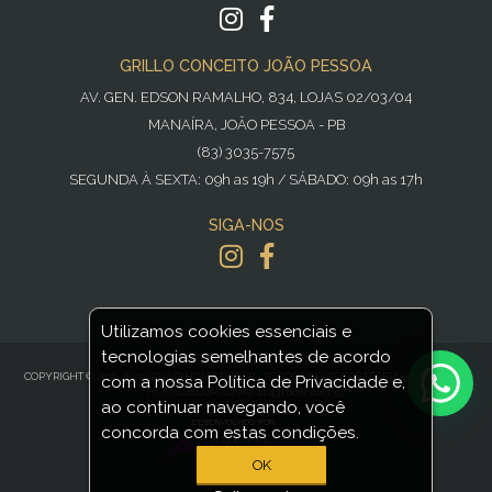
GRILLO CONCEITO JOÃO PESSOA
AV. GEN. EDSON RAMALHO, 834, LOJAS 02/03/04
MANAÍRA, JOÃO PESSOA - PB
(83) 3035-7575
SEGUNDA À SEXTA: 09h as 19h / SÁBADO: 09h as 17h
SIGA-NOS
Utilizamos cookies essenciais e
tecnologias semelhantes de acordo
POWERED BY
NOPCOMMERCE
COPYRIGHT © 2016-2021 GRILLO HOME DECOR - TODOS OS DIREITOS RESERVADOS GRILLO
com a nossa Política de Privacidade e,
HOME DECOR - CNPJ: 11.431.608/0001-97
ao continuar navegando, você
concorda com estas condições.
OK