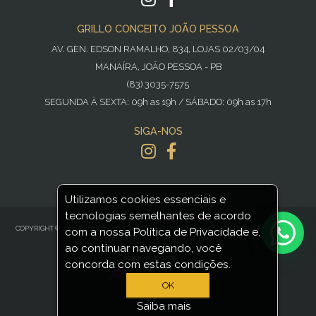
GRILLO CONCEITO JOÃO PESSOA
AV. GEN. EDSON RAMALHO, 834, LOJAS 02/03/04
MANAÍRA, JOÃO PESSOA - PB
(83) 3035-7575
SEGUNDA À SEXTA: 09h as 19h / SÁBADO: 09h as 17h
SIGA-NOS
Utilizamos cookies essenciais e
tecnologias semelhantes de acordo
POWERED BY
NOPCOMMERCE
COPYRIGHT © 2016-2021 GRILLO HOME DECOR - TODOS OS DIREITOS RESERVADOS GRILLO
com a nossa Política de Privacidade e,
HOME DECOR - CNPJ: 11.431.608/0001-97
ao continuar navegando, você
concorda com estas condições.
OK
Saiba mais