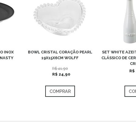
O INOX
BOWL CRISTAL CORAÇÃO PEARL
SET WHITE AZEI
YNASTY
19X15X6CM WOLFF
CLÁSSICO DE CER
CR
R$ 41,90
R$ 
R$ 24,90
COMPRAR
CO