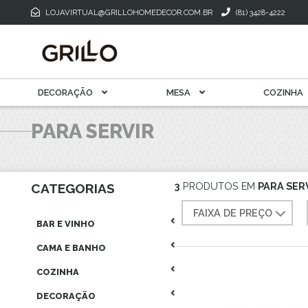
Toalha De M
Mantegueira E Meleira
LOJAVIRTUAL@GRILLOHOMEDECOR.COM.BR
(81) 3428-4222
Xícara Para Café
Xícara Para Chá
DECORAÇÃO
MESA
COZINHA
PARA SERVIR
3
PRODUTOS EM
PARA SER
CATEGORIAS
FAIXA DE PREÇO
BAR E VINHO
CAMA E BANHO
COZINHA
DECORAÇÃO