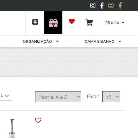
Espelho
Folhagens
Garrafas E Licoreiras
R$ 0,00
Livros
Móveis Decorativos
ORGANIZAÇÃO
CAMA E BANHO
Pelúcia
Plantas
Porta Joia
Potes
Potiche
Quadros
AL
Suporte Para Rolhas E
Exibir
Cápsulas
Tapete
Vela