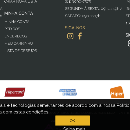
CRIAR NOVA LISTA
(81) 3090-7575
IM
GA
SEGUNDA À SEXTA: 09h as 19h /
(8
MINHA CONTA
)
SÁBADO: 09h as 17h
SE
MINHA CONTA
18
SIGA-NOS
PEDIDOS
S
ENDEREÇOS
MEU CARRINHO
LISTA DE DESEJOS
ais e tecnologias semelhantes de acordo com a nossa Política
POWERED BY
NOPCOMMERCE
 com estas condições.
016-2021 GRILLO HOME DECOR - TODOS OS DIREITOS RESERVADOS GRILLO HOME DECOR - CNPJ: 11.4
OK
Saiba mais