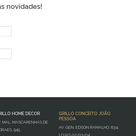
as novidades!
RILLO HOME DECOR
GRILLO CONCEITO JOÃO
PESSOA
V. MAL. MASCARENHAS DE
AV. GEN. EDSON RAMALHO, 834,
RAES, 945
LOJAS 02/03/04