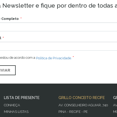
 Newsletter e fique por dentro de todas 
 Completo
l
 estou de acordo com a
Política de Privacidade.
NVIAR
LISTA DE PRESENTE
GRILLO CONCEITO RECIFE
G
CONHEÇA
AV. CONSELHEIRO AGUIAR, 740
A
MINHAS LISTAS
PINA - RECIFE - PE
MO