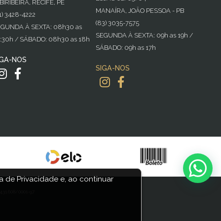
BIRIBEIRA, RECIFE, PE
MANAÍRA, JOÃO PESSOA - PB
1) 3428-4222
(83) 3035-7575
GUNDA À SEXTA: 08h30 as
SEGUNDA À SEXTA: 09h as 19h /
:30h / SÁBADO: 08h30 as 18h
SÁBADO: 09h as 17h
IGA-NOS
SIGA-NOS
 de Privacidade e, ao continuar
31.608/0001-97