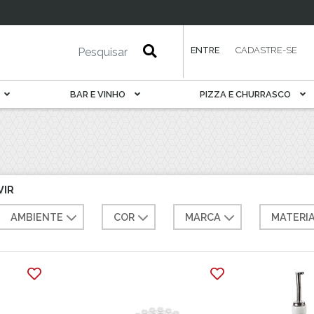
esa
Petisqueira
Porta Pão E Torrada
Rechaud
ENTRE
CADASTRE-SE
Saladeira
Sobremesa
BAR E VINHO
PIZZA E CHURRASCO
Sopeira
Suqueira
Tábua De Serviir
Travessa
VIR
AMBIENTE
COR
MARCA
MATERI