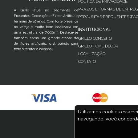
POLÍTICA DE PRIVACIDADE
PRAZOS E FORMAS DE ENTRE
A Grillo atua no segmento de
Presentes, Decoração e Flores Artificiais
PERGUNTAS FREQUENTES (FAQ
há mais de 40 anos. Com forte presença
no varejo e muito bem localizada em
INSTITUCIONAL
uma estrutura de 7.000m². Destaca-se
também como um grande atacadista
GRILLO CONCEITO
de flores artificiais, distribuindo para
GRILLO HOME DECOR
todo o território nacional.
LOCALIZAÇÃO
CONTATO
Utilizamos cookies essenci
navegando, você concorda
COPYRIGHT © 2