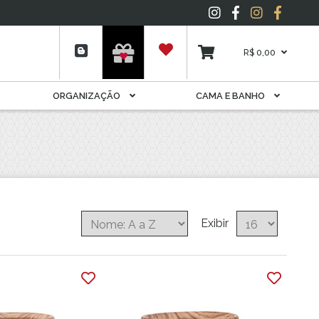
Espelho
Folhagens
Garrafas E Licoreiras
R$ 0,00
Livros
Móveis Decorativos
ORGANIZAÇÃO
CAMA E BANHO
Pelúcia
Plantas
Porta Joia
Potes
Potiche
Quadros
Suporte Para Rolhas E
Exibir
Cápsulas
Tapete
Vela