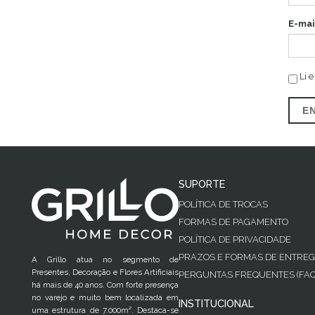
E-mai
Li e
E
SUPORTE
POLÍTICA DE TROCAS
FORMAS DE PAGAMENTO
POLÍTICA DE PRIVACIDADE
PRAZOS E FORMAS DE ENTRE
A Grillo atua no segmento de
Presentes, Decoração e Flores Artificiais
PERGUNTAS FREQUENTES (FAQ
há mais de 40 anos. Com forte presença
no varejo e muito bem localizada em
INSTITUCIONAL
uma estrutura de 7.000m². Destaca-se