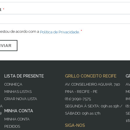
l
 estou de acordo com a
Política de Privacidade.
NVIAR
LISTA DE PRESENTE
GRILLO CONCEITO RECIFE
G
CONHEÇA
AV. CONSELHEIRO AGUIAR, 740
A
MINHAS LISTAS
PINA - RECIFE - PE
MO
CRIAR NOVA LISTA
(81) 3090-7575
IM
GA
SEGUNDA À SEXTA: 09h as 19h /
(8
MINHA CONTA
)
SÁBADO: 09h as 17h
SE
MINHA CONTA
18
SIGA-NOS
PEDIDOS