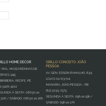
RILLO HOME DECOR
GRILLO CONCEITO JOÃO
PESSOA
V. MAL. MASCARENHAS DE
AV. GEN. EDSON RAMALHO, 834,
RAES, 945
LOJAS 02/03/04
BIRIBEIRA, RECIFE, PE
MANAÍRA, JOÃO PESSOA - PB
1) 3428-4222
(83) 3035-7575
GUNDA À SEXTA: 08h30 as
SEGUNDA À SEXTA: 09h as 19h /
:30h / SÁBADO: 08h30 as 18h
SÁBADO: 09h as 17h