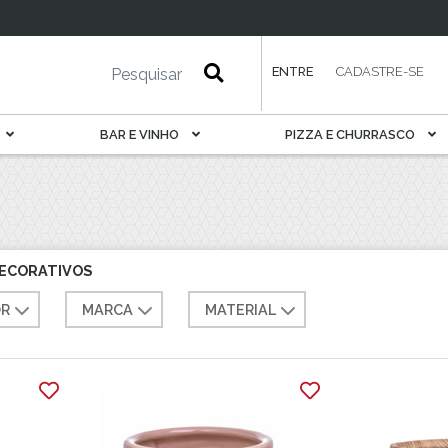
esa
Petisqueira
Porta Pão E Torrada
Rechaud
ENTRE
CADASTRE-SE
Saladeira
Sobremesa
BAR E VINHO
PIZZA E CHURRASCO
Sopeira
Suqueira
Tábua De Serviir
Travessa
DECORATIVOS
R
MARCA
MATERIAL