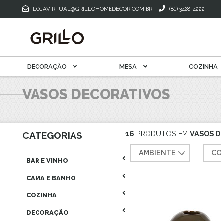
Toalha De M
Mantegueira E Meleira
LOJAVIRTUAL@GRILLOHOMEDECOR.COM.BR
(81) 3428-4222
Xícara Para Café
Xícara Para Chá
DECORAÇÃO
MESA
COZINHA
VASOS DECORATIVOS
16
PRODUTOS EM
VASOS 
CATEGORIAS
AMBIENTE
CO
BAR E VINHO
CAMA E BANHO
COZINHA
DECORAÇÃO