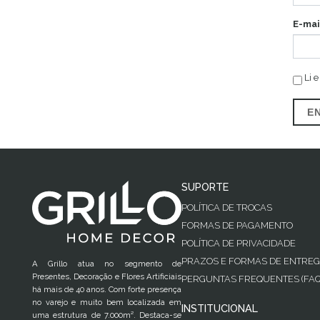
E-mai
Li e
E
SUPORTE
POLÍTICA DE TROCAS
FORMAS DE PAGAMENTO
POLÍTICA DE PRIVACIDADE
PRAZOS E FORMAS DE ENTRE
A Grillo atua no segmento de
Presentes, Decoração e Flores Artificiais
PERGUNTAS FREQUENTES (FAQ
há mais de 40 anos. Com forte presença
no varejo e muito bem localizada em
INSTITUCIONAL
uma estrutura de 7.000m². Destaca-se