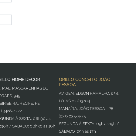
RILLO HOME DECOR
GRILLO CONCEITO JOÃO
PESSOA
V. MAL. MASCARENHAS DE
AV. GEN. EDSON RAMALHO, 834,
RAES, 945
LOJAS 02/03/04
BIRIBEIRA, RECIFE, PE
MANAÍRA, JOÃO PESSOA - PB
1) 3428-4222
(83) 3035-7575
GUNDA À SEXTA: 08h30 as
SEGUNDA À SEXTA: 09h as 19h /
:30h / SÁBADO: 08h30 as 18h
SÁBADO: 09h as 17h