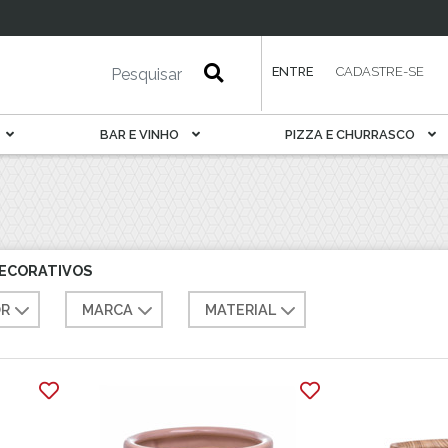
esa
Petisqueira
Porta Pão E Torrada
Rechaud
ENTRE
CADASTRE-SE
Saladeira
Sobremesa
BAR E VINHO
PIZZA E CHURRASCO
Sopeira
Suqueira
Tábua De Serviir
Travessa
DECORATIVOS
R
MARCA
MATERIAL