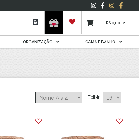
Espelho
Folhagens
Garrafas E Licoreiras
R$ 0,00
Livros
Móveis Decorativos
ORGANIZAÇÃO
CAMA E BANHO
Pelúcia
Plantas
Porta Joia
Potes
Potiche
Quadros
Suporte Para Rolhas E
Exibir
Cápsulas
Tapete
Vela