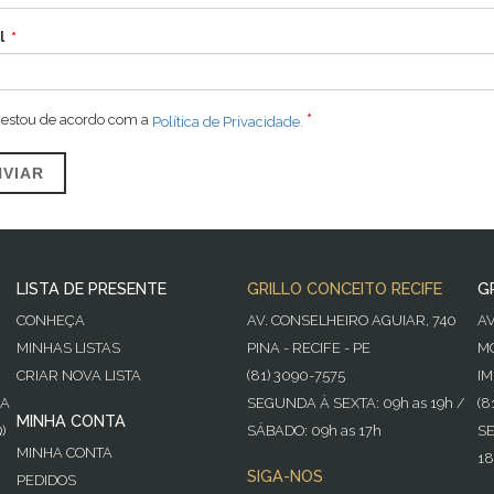
l
 estou de acordo com a
Política de Privacidade.
NVIAR
LISTA DE PRESENTE
GRILLO CONCEITO RECIFE
G
CONHEÇA
AV. CONSELHEIRO AGUIAR, 740
A
MINHAS LISTAS
PINA - RECIFE - PE
MO
CRIAR NOVA LISTA
(81) 3090-7575
IM
GA
SEGUNDA À SEXTA: 09h as 19h /
(8
MINHA CONTA
)
SÁBADO: 09h as 17h
SE
MINHA CONTA
18
SIGA-NOS
PEDIDOS