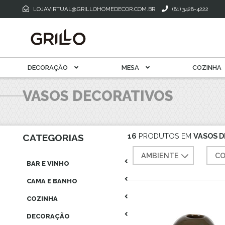
Toalha De M
Mantegueira E Meleira
LOJAVIRTUAL@GRILLOHOMEDECOR.COM.BR
(81) 3428-4222
Xícara Para Café
Xícara Para Chá
DECORAÇÃO
MESA
COZINHA
VASOS DECORATIVOS
16
PRODUTOS EM
VASOS 
CATEGORIAS
AMBIENTE
CO
BAR E VINHO
CAMA E BANHO
COZINHA
DECORAÇÃO